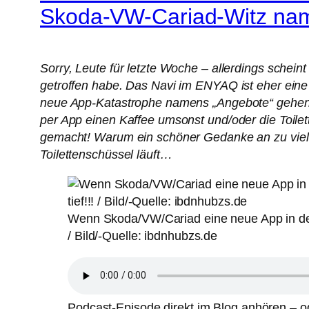
Skoda-VW-Cariad-Witz na
Sorry, Leute für letzte Woche – allerdings schein
getroffen habe. Das Navi im ENYAQ ist eher eine 
neue App-Katastrophe namens „Angebote“ gehen. 
per App einen Kaffee umsonst und/oder die Toil
gemacht! Warum ein schöner Gedanke an zu viel 
Toilettenschüssel läuft…
Wenn Skoda/VW/Cariad eine neue App in den E
/ Bild/-Quelle: ibdnhubzs.de
Podcast-Episode direkt im Blog anhören – od