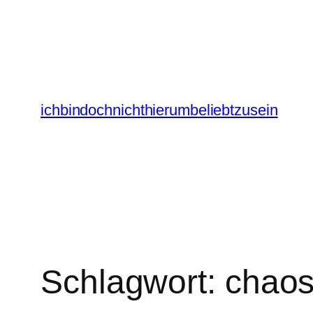
Zum
Inhalt
springen
ichbindochnichthierumbeliebtzusein
Schlagwort:
chao