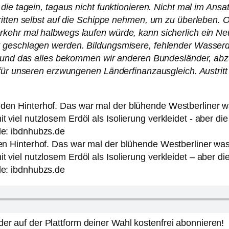
ie tagein, tagaus nicht funktionieren. Nicht mal im Ansat
ritten selbst auf die Schippe nehmen, um zu überleben. 
kehr mal halbwegs laufen würde, kann sicherlich ein Ne
 geschlagen werden. Bildungsmisere, fehlender Wasserdr
– und das alles bekommen wir anderen Bundesländer, abzü
für unseren erzwungenen Länderfinanzausgleich. Austritt 
en Hinterhof. Das war mal der blühende Westberliner wasa
it viel nutzlosem Erdöl als Isolierung verkleidet – aber
le: ibdnhubzs.de
er auf der Plattform deiner Wahl kostenfrei abonnieren!