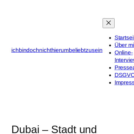
Zum
Inhalt
springen
Startsei
Über m
ichbindochnichthierumbeliebtzusein
Online-
Intervi
Presse
DSGV
Impres
Dubai – Stadt und