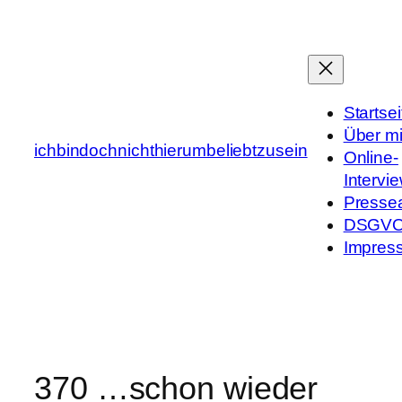
Zum
Inhalt
springen
Startsei
Über m
ichbindochnichthierumbeliebtzusein
Online-
Intervi
Presse
DSGV
Impres
370 …schon wieder