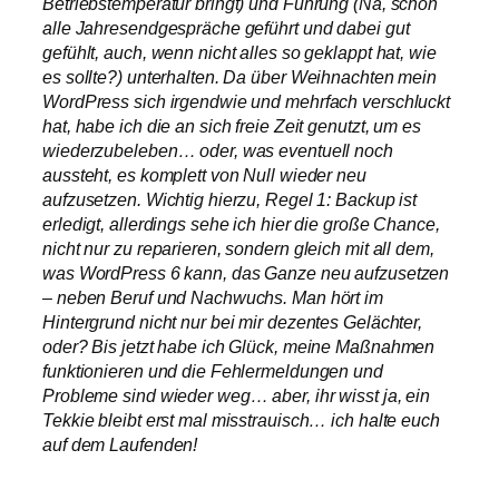
Betriebstemperatur bringt) und Führung (Na, schon
alle Jahresendgespräche geführt und dabei gut
gefühlt, auch, wenn nicht alles so geklappt hat, wie
es sollte?) unterhalten. Da über Weihnachten mein
WordPress sich irgendwie und mehrfach verschluckt
hat, habe ich die an sich freie Zeit genutzt, um es
wiederzubeleben… oder, was eventuell noch
aussteht, es komplett von Null wieder neu
aufzusetzen. Wichtig hierzu, Regel 1: Backup ist
erledigt, allerdings sehe ich hier die große Chance,
nicht nur zu reparieren, sondern gleich mit all dem,
was WordPress 6 kann, das Ganze neu aufzusetzen
– neben Beruf und Nachwuchs. Man hört im
Hintergrund nicht nur bei mir dezentes Gelächter,
oder? Bis jetzt habe ich Glück, meine Maßnahmen
funktionieren und die Fehlermeldungen und
Probleme sind wieder weg… aber, ihr wisst ja, ein
Tekkie bleibt erst mal misstrauisch… ich halte euch
auf dem Laufenden!