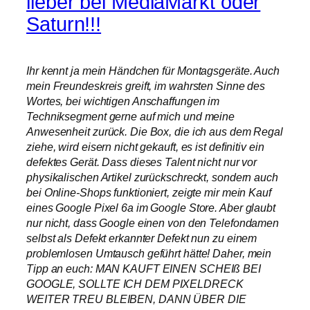
lieber bei MediaMarkt oder
Saturn!!!
Ihr kennt ja mein Händchen für Montagsgeräte. Auch
mein Freundeskreis greift, im wahrsten Sinne des
Wortes, bei wichtigen Anschaffungen im
Techniksegment gerne auf mich und meine
Anwesenheit zurück. Die Box, die ich aus dem Regal
ziehe, wird eisern nicht gekauft, es ist definitiv ein
defektes Gerät. Dass dieses Talent nicht nur vor
physikalischen Artikel zurückschreckt, sondern auch
bei Online-Shops funktioniert, zeigte mir mein Kauf
eines Google Pixel 6a im Google Store. Aber glaubt
nur nicht, dass Google einen von den Telefondamen
selbst als Defekt erkannter Defekt nun zu einem
problemlosen Umtausch geführt hätte! Daher, mein
Tipp an euch: MAN KAUFT EINEN SCHEIß BEI
GOOGLE, SOLLTE ICH DEM PIXELDRECK
WEITER TREU BLEIBEN, DANN ÜBER DIE