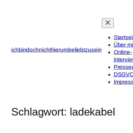
Zum
Inhalt
springen
Startsei
Über m
ichbindochnichthierumbeliebtzusein
Online-
Intervi
Presse
DSGV
Impres
Schlagwort:
ladekabel