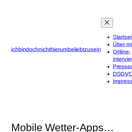
Zum
Inhalt
springen
Startsei
Über m
ichbindochnichthierumbeliebtzusein
Online-
Intervi
Presse
DSGV
Impres
Mobile Wetter-Apps…