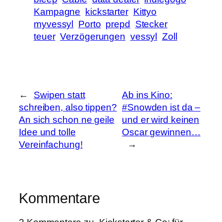
Kampagne
kickstarter
Kittyo
myvessyl
Porto
prepd
Stecker
teuer
Verzögerungen
vessyl
Zoll
←
Swipen statt
Ab ins Kino:
schreiben, also tippen?
#Snowden ist da –
An sich schon ne geile
und er wird keinen
Idee und tolle
Oscar gewinnen…
Vereinfachung!
→
Kommentare