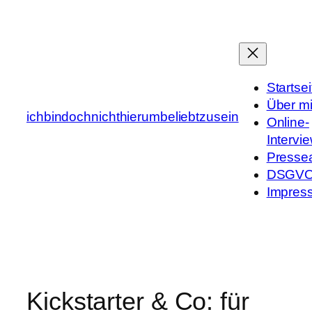
Zum
Inhalt
springen
Startsei
Über m
ichbindochnichthierumbeliebtzusein
Online-
Intervi
Presse
DSGV
Impres
Kickstarter & Co: für