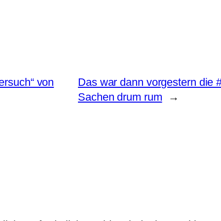
Versuch“ von
Das war dann vorgestern die #
Sachen drum rum
→