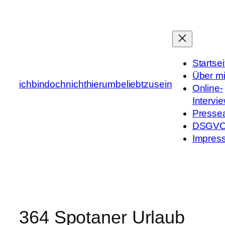
Zum
Inhalt
springen
Startsei
Über m
ichbindochnichthierumbeliebtzusein
Online-
Intervi
Presse
DSGV
Impres
364 Spotaner Urlaub