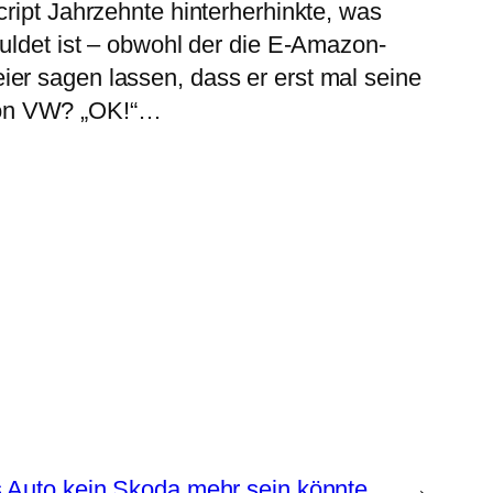
ript Jahrzehnte hinterherhinkte, was
huldet ist – obwohl der die E-Amazon-
er sagen lassen, dass er erst mal seine
ion VW? „OK!“…
 Auto kein Skoda mehr sein könnte…
→