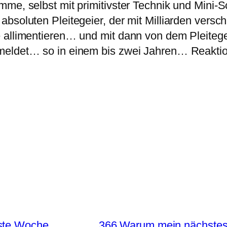
me, selbst mit primitivster Technik und Mini-Sc
bsoluten Pleitegeier, der mit Milliarden versc
 allimentieren… und mit dann von dem Pleitegei
 meldet… so in einem bis zwei Jahren… Reakt
hste Woche
366 Warum mein nächstes