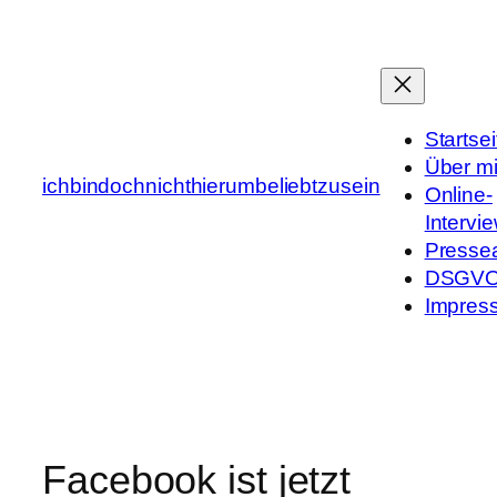
Zum
Inhalt
springen
Startsei
Über m
ichbindochnichthierumbeliebtzusein
Online-
Intervi
Presse
DSGV
Impres
Facebook ist jetzt