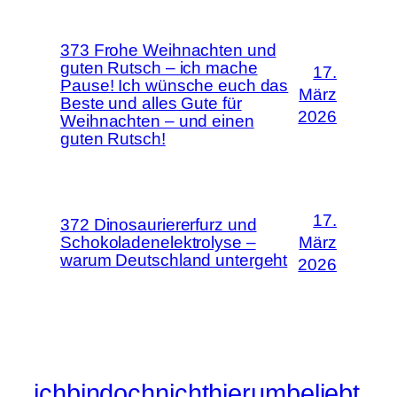
373 Frohe Weihnachten und
guten Rutsch – ich mache
17.
Pause! Ich wünsche euch das
März
Beste und alles Gute für
2026
Weihnachten – und einen
guten Rutsch!
17.
372 Dinosauriererfurz und
Schokoladenelektrolyse –
März
warum Deutschland untergeht
2026
ichbindochnichthierumbeliebt