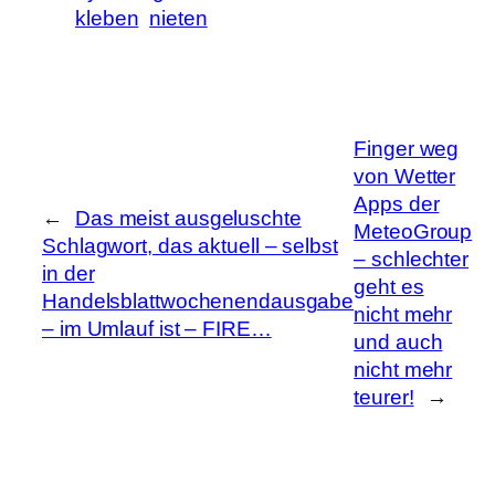
kleben
nieten
Finger weg
von Wetter
Apps der
←
Das meist ausgeluschte
MeteoGroup
Schlagwort, das aktuell – selbst
– schlechter
in der
geht es
Handelsblattwochenendausgabe
nicht mehr
– im Umlauf ist – FIRE…
und auch
nicht mehr
teurer!
→