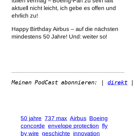
füllen vermag – Boeing-Fan zu sein fällt
aktuell nicht leicht, ich gebe es offen und
ehrlich zu!
Happy Birthday Airbus – auf die nächsten
mindestens 50 Jahre! Und: weiter so!
Meinen PodCast abonnieren: | 
direkt
 |
50 jahre
737 max
Airbus
Boeing
concorde
envelope protection
fly
by wire
geschichte
innovation