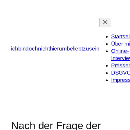
Zum
Inhalt
springen
Startsei
Über m
ichbindochnichthierumbeliebtzusein
Online-
Intervi
Presse
DSGV
Impres
Nach der Frage der