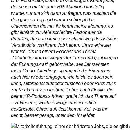
Drei Personaler, siebzehn Meinungen. Kennt jeder,
der schon mal in einer HR-Abteilung vorstellig
wurde, nur um sich dann zu fragen, was machen die
den ganzen Tag und warum schleppt das
Unternehmen die mit. Ihr kennt meine Meinung, es
gibt einfach zu viele schlechte Personaler da
draußen, die auch kein oder schlichtweg das falsche
Verständnis von ihrem Job haben. Umso erfreuter
war ich, als ich einem Podcast das Thema
„Mitarbeiter kommt wegen der Firma und geht wegen
der Führungskraft“ gehört habe, seit Jahrzehnten
mein Credo. Allerdings sprang mir die Erkenntnis
auch hier wieder entgegen, wie leicht es doch sein
kann, Mitarbeiter zufriedenzustellen oder Ruck-zuck
zur Konkurrenz zu treiben. Daher, auch für alle, die
keine HR-Podcasts hören, greife ich das Thema auf
– zufriedene, wechselwillige und innerlich
gekündigte, Ohren auf! Jetzt kommt viel, was ihr
kennt, besser gesagt, unter dem ihr leidet.