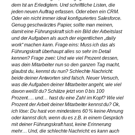
dem Ist an Erledigtem. Und schriftliche Listen, die
jeden neuen Auftrag erfassen. Oder eben ein CRM.
Oder ein nicht immer ideal konfiguriertes Salesforce.
Genug geschwärztes Papier, sollte man meinen,
damit eine Führungskraft sich ein Bild der Arbeitslast
und der Aufgaben als auch der eigentlichen „daily
work“ machen kann. Frage eins: Muss ich das als
Führungskraft überhaupt alles so sehr im Detail
kennen? Frage zwei: Und wie viel Prozent dessen,
was dein Mitarbeiter nun so den ganzen Tag macht,
glaubst du, kennst du nun? Schlechte Nachricht:
beide deiner Antworten sind falsch. Neuer Versuch,
was die Aufgaben deiner Mitarbeiter angeht, wie viel
davon weißt du? Schätze jetzt von 0 bis 100
Prozent…. und… hast du eine Zahl im Kopf? Wie viel
Prozent der Arbeit deiner Mitarbeiter kennst du? Ok,
ich löse: Du hast von mindestens 60 % keine Ahnung
oder kannst dich, wenn du es z.B. in einem Gespräch
mit deiner Führungskraft hast, keine Erinnerung
mehr… Und, die schlechte Nachricht: es kann auch