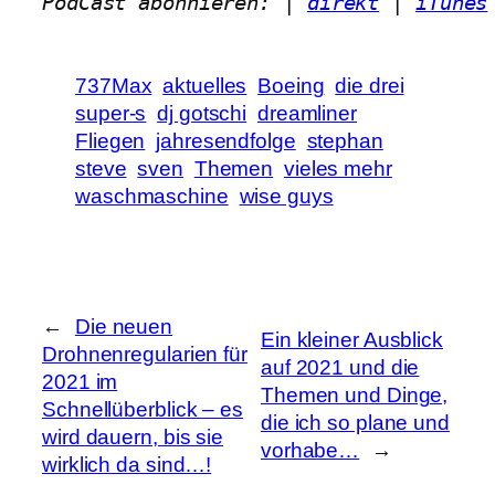
PodCast abonnieren: | 
direkt
 | 
iTunes
737Max
aktuelles
Boeing
die drei
super-s
dj gotschi
dreamliner
Fliegen
jahresendfolge
stephan
steve
sven
Themen
vieles mehr
waschmaschine
wise guys
←
Die neuen
Ein kleiner Ausblick
Drohnenregularien für
auf 2021 und die
2021 im
Themen und Dinge,
Schnellüberblick – es
die ich so plane und
wird dauern, bis sie
vorhabe…
→
wirklich da sind…!