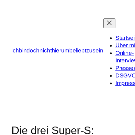
Zum
Inhalt
springen
Startsei
Über m
ichbindochnichthierumbeliebtzusein
Online-
Intervi
Presse
DSGV
Impres
Die drei Super-S: