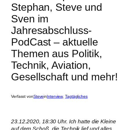
Stephan, Steve und
Sven im
Jahresabschluss-
PodCast – aktuelle
Themen aus Politik,
Technik, Aviation,
Gesellschaft und mehr!
Verfasst von
Steve
in
Interview
, 
Tagtägliches
23.12.2020, 18:30 Uhr. Ich hatte die Kleine
auf dem Schoß, die Technik lief und alles