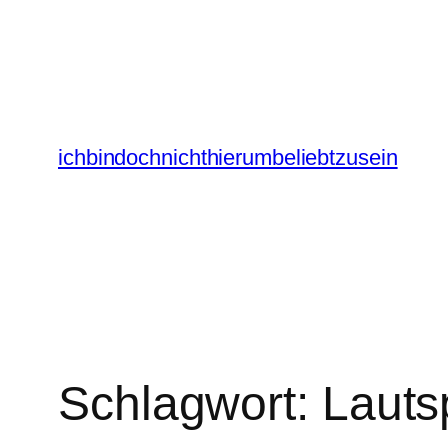
Zum
Inhalt
springen
ichbindochnichthierumbeliebtzusein
Schlagwort:
Lauts