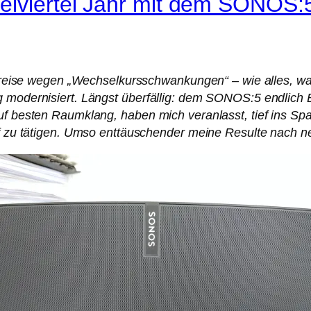
eiviertel Jahr mit dem SONOS:5
ie Preise wegen „Wechselkursschwankungen“ – wie alles, 
g modernisiert. Längst überfällig: dem SONOS:5 endlich 
uf besten Raumklang, haben mich veranlasst, tief ins Spa
auf zu tätigen. Umso enttäuschender meine Resulte nach