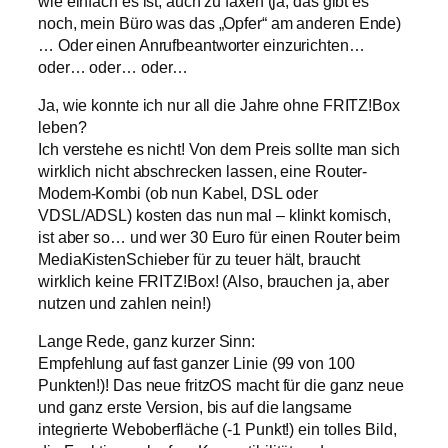
wie einfach es ist, auch zu faxen (ja, das gibt es
noch, mein Büro was das „Opfer“ am anderen Ende)
… Oder einen Anrufbeantworter einzurichten…
oder… oder… oder…
Ja, wie konnte ich nur all die Jahre ohne FRITZ!Box
leben?
Ich verstehe es nicht! Von dem Preis sollte man sich
wirklich nicht abschrecken lassen, eine Router-
Modem-Kombi (ob nun Kabel, DSL oder
VDSL/ADSL) kosten das nun mal – klinkt komisch,
ist aber so… und wer 30 Euro für einen Router beim
MediaKistenSchieber für zu teuer hält, braucht
wirklich keine FRITZ!Box! (Also, brauchen ja, aber
nutzen und zahlen nein!)
Lange Rede, ganz kurzer Sinn:
Empfehlung auf fast ganzer Linie (99 von 100
Punkten!)! Das neue fritzOS macht für die ganz neue
und ganz erste Version, bis auf die langsame
integrierte Weboberfläche (-1 Punkt!) ein tolles Bild,