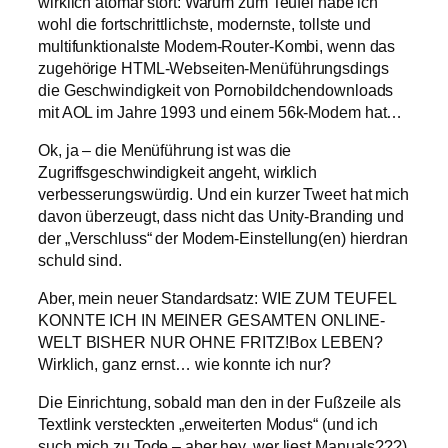
wirklich atomar stört: Warum zum Teufel habe ich
wohl die fortschrittlichste, modernste, tollste und
multifunktionalste Modem-Router-Kombi, wenn das
zugehörige HTML-Webseiten-Menüführungsdings
die Geschwindigkeit von Pornobildchendownloads
mit AOL im Jahre 1993 und einem 56k-Modem hat…
Ok, ja – die Menüführung ist was die
Zugriffsgeschwindigkeit angeht, wirklich
verbesserungswürdig. Und ein kurzer Tweet hat mich
davon überzeugt, dass nicht das Unity-Branding und
der „Verschluss“ der Modem-Einstellung(en) hierdran
schuld sind.
Aber, mein neuer Standardsatz: WIE ZUM TEUFEL
KONNTE ICH IN MEINER GESAMTEN ONLINE-
WELT BISHER NUR OHNE FRITZ!Box LEBEN?
Wirklich, ganz ernst… wie konnte ich nur?
Die Einrichtung, sobald man den in der Fußzeile als
Textlink versteckten „erweiterten Modus“ (und ich
such mich zu Tode – aber hey, wer liest Manuals???)