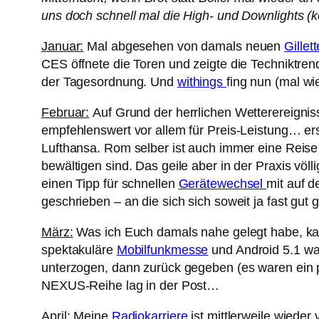
uns doch schnell mal die High- und Downlights (
Januar:
Mal abgesehen von damals neuen
Gillett
CES öffnete die Toren und zeigte die Techniktre
der Tagesordnung. Und
withings
fing nun (mal wi
Februar:
Auf Grund der herrlichen Wetterereignis
empfehlenswert vor allem für Preis-Leistung… e
Lufthansa. Rom selber ist auch immer eine Reise
bewältigen sind. Das geile aber in der Praxis völl
einen Tipp für schnellen
Gerätewechsel
mit auf d
geschrieben – an die sich sich soweit ja fast gut
März:
Was ich Euch damals nahe gelegt habe, kan
spektakuläre
Mobilfunkmesse
und Android 5.1 war
unterzogen, dann zurück gegeben (es waren ein p
NEXUS-Reihe lag in der Post…
April:
Meine
Radiokarriere
ist mittlerweile wieder