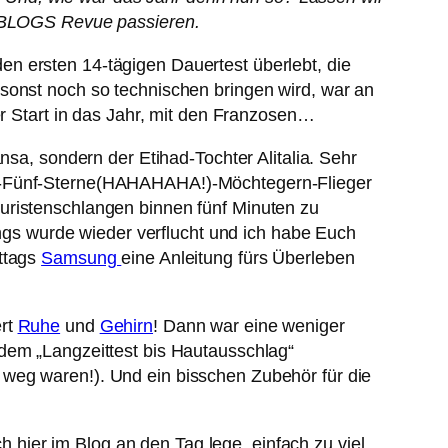
ES BLOGS Revue passieren.
en ersten 14-tägigen Dauertest überlebt, die
sonst noch so technischen bringen wird, war an
ler Start in das Jahr, mit den Franzosen…
hansa, sondern der Etihad-Tochter Alitalia. Sehr
en-Fünf-Sterne(HAHAHAHA!)-Möchtegern-Flieger
uristenschlangen binnen fünf Minuten zu
ngs wurde wieder verflucht und ich habe Euch
ittags
Samsung
eine Anleitung fürs Überleben
ert
Ruhe
und
Gehirn
! Dann war eine weniger
 dem „Langzeittest bis Hautausschlag“
 weg waren!). Und ein bisschen Zubehör für die
ch hier im Blog an den Tag lege, einfach zu viel