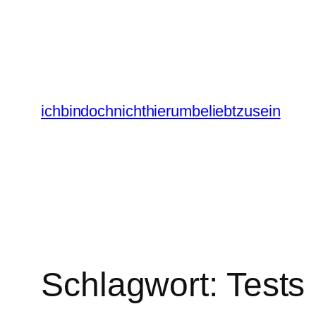
Zum
Inhalt
springen
ichbindochnichthierumbeliebtzusein
Schlagwort:
Tests