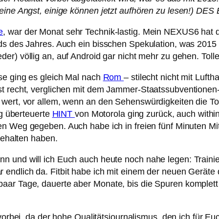
keine Angst, einige können jetzt aufhören zu lesen!) D
e
, war der Monat sehr Technik-lastig. Mein NEXUS6 hat d
nds des Jahres. Auch ein bisschen Spekulation, was 2015 
eder) völlig an, auf Android gar nicht mehr zu gehen. Tol
se ging es gleich Mal nach
Rom
– stilecht nicht mit Luft
rst recht, verglichen mit dem Jammer-Staatssubvention
 wert, vor allem, wenn an den Sehenswürdigkeiten die To
ig überteuerte
HINT
von Motorola ging zurück, auch withi
en Weg gegeben. Auch habe ich in freien fünf Minuten M
 gehalten haben.
n und will ich Euch auch heute noch nahe legen: Traini
 endlich da. Fitbit habe ich mit einem der neuen Geräte
aar Tage, dauerte aber Monate, bis die Spuren komplett
 vorbei, da der hohe Qualitätsjournalismus, den ich für Eu