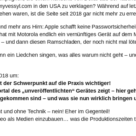
yvessyl.com in den USA zu verklagen? Während auf letzter
 waren, ist die Seite seit 2018 gar nicht mehr zu er
und mehr ans Hirn: Apple schafft keine Passwortsicherhe
gle hat mit Motorola endlich ein vernünftiges Gerät auf d
n – und dann diesen Ramschladen, der noch nicht mal lö
n ein Liedchen singen, was alles warum nicht geht – und w
2018 um:
st der Schwerpunkt auf die Praxis wichtiger!
rtal des „unveröffentlichten“ Gerätes zeigt – hier ge
ngekommen sind – und was sie nun wirklich bringen un
mt und ohne Technik – nein! Eher im Gegenteil!
o als Medien einzubauen… was die Produktionszeiten tre