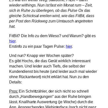
wieder withings. Nun ist fast ein Monat rum – Zeit,
sich in Ruhe zu überlegen, ob das Pulse Ox das
gleiche Schicksal ereilen wird, wie das FitBit, dass
per Post den Rückweg zum Umtausch angetreten
hat.
FitBit? Die Info zu dem Wieso? und Warum? gibt es
hier
.
Erstinfo zu ein paar Tagen Pulse:
hier
.
Und nun? Knapp vier Wochen später?
Es gibt Hochs, die das Gerät wirklich interessant
machen. Und leider auch Tiefs, die selbst der
Kundendienst bis heute (und leider auch mal wieder
ohne Rückantwort) nicht erklärt hat. Nun zu den
Details:
Pros:
Ein Schrittzähler, der sich nicht so schnell
durch „Handbewegungen“ aus der Ruhe bringen
lässt. Knallharte Auswertung (je Woche) durch die
App. Ansprechendes Webinterface (noch nicht ganz