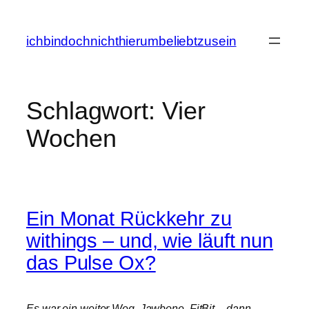
Zum
Inhalt
ichbindochnichthierumbeliebtzusein
springen
Schlagwort:
Vier
Wochen
Ein Monat Rückkehr zu
withings – und, wie läuft nun
das Pulse Ox?
Es war ein weiter Weg. Jawbone, FitBit – dann