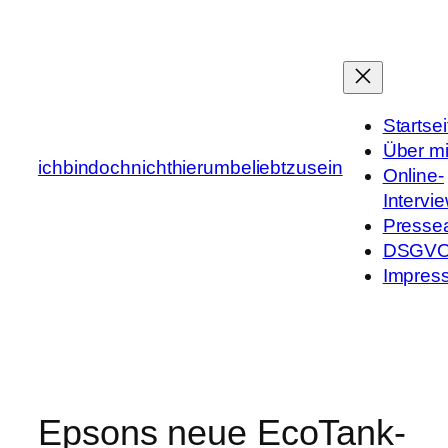
Zum
Inhalt
springen
Startsei
Über m
ichbindochnichthierumbeliebtzusein
Online-
Intervi
Presse
DSGV
Impres
Epsons neue EcoTank-