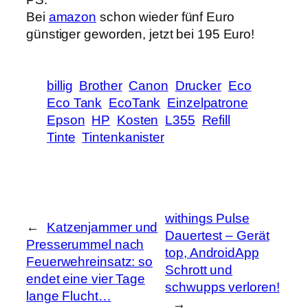
Bei
amazon
schon wieder fünf Euro
günstiger geworden, jetzt bei 195 Euro!
billig
Brother
Canon
Drucker
Eco
Eco Tank
EcoTank
Einzelpatrone
Epson
HP
Kosten
L355
Refill
Tinte
Tintenkanister
withings Pulse
←
Katzenjammer und
Dauertest – Gerät
Presserummel nach
top, AndroidApp
Feuerwehreinsatz: so
Schrott und
endet eine vier Tage
schwupps verloren!
lange Flucht…
→