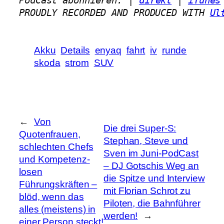
PodCast abonnieren: | 
direkt
 | 
iTunes
PROUDLY RECORDED AND PRODUCED WITH 
Ul
Akku
Details
enyaq
fahrt
iv
runde
skoda
strom
SUV
←
Von
Die drei Super-S:
Quotenfrauen,
Stephan, Steve und
schlechten Chefs
Sven im Juni-PodCast
und Kompetenz-
– DJ Gotschis Weg an
losen
die Spitze und Interview
Führungskräften –
mit Florian Schrot zu
blöd, wenn das
Piloten, die Bahnführer
alles (meistens) in
werden!
→
einer Person steckt!