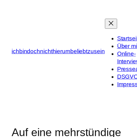
Zum
Inhalt
springen
Startsei
Über m
ichbindochnichthierumbeliebtzusein
Online-
Intervi
Presse
DSGV
Impres
Auf eine mehrstündige