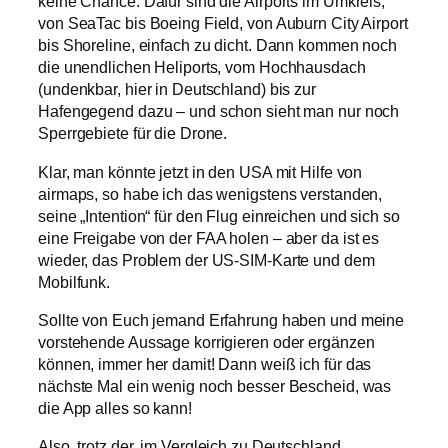
keine Chance. Dafür sind die Airports im Umkreis,
von SeaTac bis Boeing Field, von Auburn City Airport
bis Shoreline, einfach zu dicht. Dann kommen noch
die unendlichen Heliports, vom Hochhausdach
(undenkbar, hier in Deutschland) bis zur
Hafengegend dazu – und schon sieht man nur noch
Sperrgebiete für die Drone.
Klar, man könnte jetzt in den USA mit Hilfe von
airmaps, so habe ich das wenigstens verstanden,
seine „Intention“ für den Flug einreichen und sich so
eine Freigabe von der FAA holen – aber da ist es
wieder, das Problem der US-SIM-Karte und dem
Mobilfunk.
Sollte von Euch jemand Erfahrung haben und meine
vorstehende Aussage korrigieren oder ergänzen
können, immer her damit! Dann weiß ich für das
nächste Mal ein wenig noch besser Bescheid, was
die App alles so kann!
Also, trotz der, im Vergleich zu Deutschland,