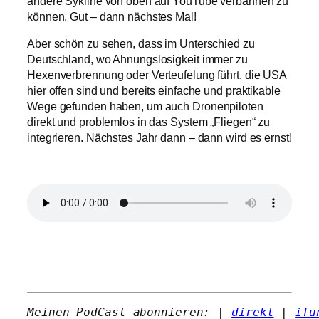
andere Sykline von oben auf YouTube verbannen zu
können. Gut – dann nächstes Mal!
Aber schön zu sehen, dass im Unterschied zu
Deutschland, wo Ahnungslosigkeit immer zu
Hexenverbrennung oder Verteufelung führt, die USA
hier offen sind und bereits einfache und praktikable
Wege gefunden haben, um auch Dronenpiloten
direkt und problemlos in das System „Fliegen“ zu
integrieren. Nächstes Jahr dann – dann wird es ernst!
Meinen PodCast abonnieren: | 
direkt
 | 
iTu