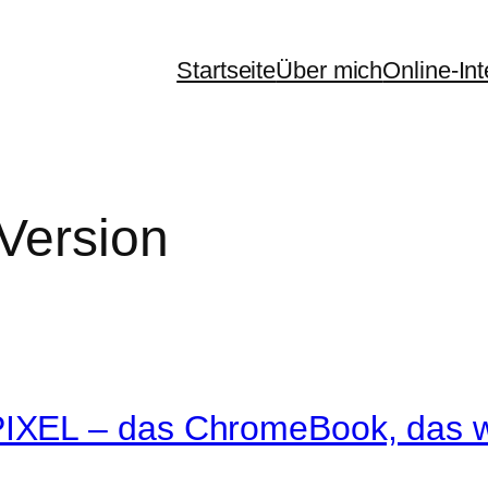
Startseite
Über mich
Online-In
Version
XEL – das ChromeBook, das w