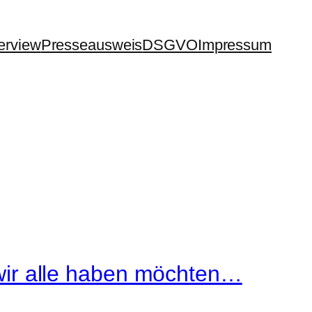
terview
Presseausweis
DSGVO
Impressum
ir alle haben möchten…