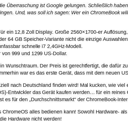
die Überraschung ist Google gelungen. Schließlich haben 
gen. Und, was soll ich sagen: Wer ein ChromeBook will, 
Für ein 12,8 Zoll Display. Große 2560×1700-er Auflösung
r 64 GB Speicher-Variante nicht die einzige Auswahlents
unfassbar schnelle i7 2,4GHz-Modell.
r von 999 und 1299 US-Dollar.
in Wunschtraum. Der Preis ist gerechtfertigt, die dafür z
erhin war es das erste Gerät, dass mit dem neuen USB
ziell nach Deutschland finden wird! Mal kucken, wie viel
OS)-Entwickler das Gerät kaufen werden… für ein reines
st es für den „Durchschnittsmarkt“ der ChromeBook-Inter
s ChromeOS alles bedienen kann! Sowohl Hardware- als 
n die Hardware nicht werden!