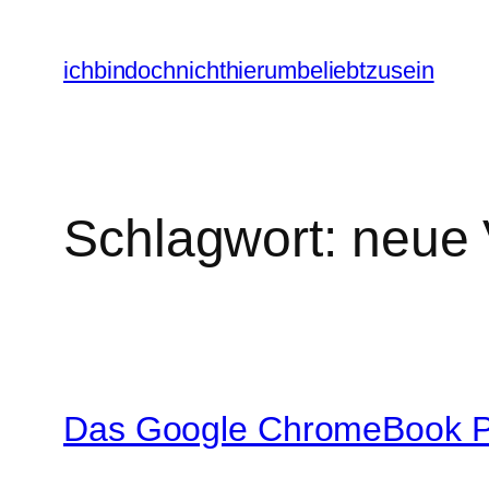
Zum
Inhalt
ichbindochnichthierumbeliebtzusein
springen
Schlagwort:
neue 
Das Google ChromeBook PI