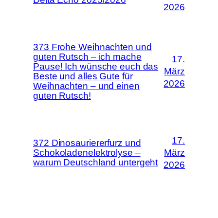
2026
373 Frohe Weihnachten und
guten Rutsch – ich mache
17.
Pause! Ich wünsche euch das
März
Beste und alles Gute für
2026
Weihnachten – und einen
guten Rutsch!
17.
372 Dinosauriererfurz und
Schokoladenelektrolyse –
März
warum Deutschland untergeht
2026