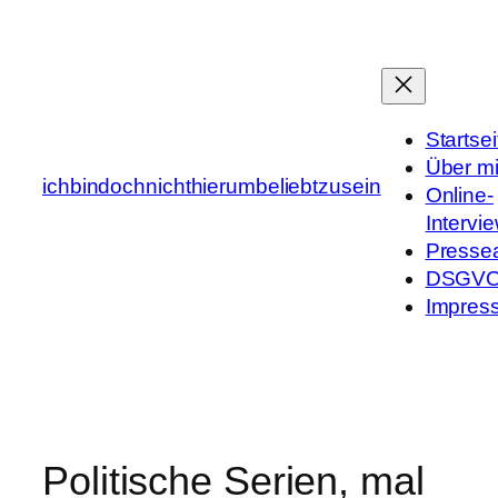
Zum
Inhalt
springen
Startsei
Über m
ichbindochnichthierumbeliebtzusein
Online-
Intervi
Presse
DSGV
Impres
Politische Serien, mal