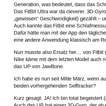
Generation, was bedeutet, dass das Schüt
Das FitBit Ultra war da cleverer. 3D-Gyr
„gewissen“ Geschwindigkeit) gezählt – 
Auch kannte das Fitbit eine Schlafmessu
Dafür hätte man mit der App den täglich
eine andere Anwendung klassisch am R
Nun musste also Ersatz her… von Fitbit 
Nike käme mit dem letzten Model auch n
das UP von JawBone.
Ich habe es nun seit Mitte März, wenn a
beiden vorhergehenden Selftracker?
Kurz gesagt: JA! Ich bin total begeistert 
Auch das UP hat einen 3D-Gyro, der ab e