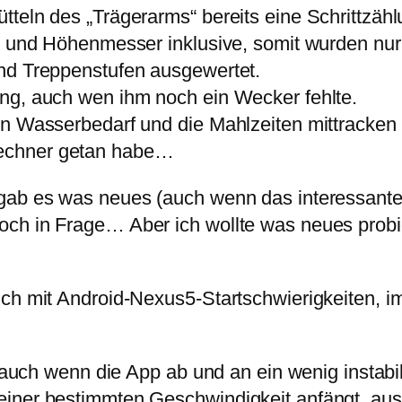
teln des „Trägerarms“ bereits eine Schrittzähl
o und Höhenmesser inklusive, somit wurden nur e
und Treppenstufen ausgewertet.
ng, auch wen ihm noch ein Wecker fehlte.
en Wasserbedarf und die Mahlzeiten mittracken
echner getan habe…
gab es was neues (auch wenn das interessante
och in Frage… Aber ich wollte was neues prob
uch mit Android-Nexus5-Startschwierigkeiten, 
(auch wenn die App ab und an ein wenig instabil 
iner bestimmten Geschwindigkeit anfängt, aussc