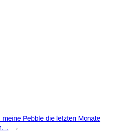
h meine Pebble die letzten Monate
en…
→