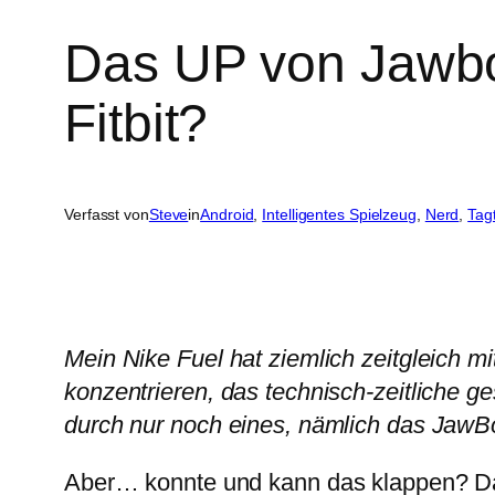
Das UP von Jawbo
Fitbit?
Verfasst von
Steve
in
Android
, 
Intelligentes Spielzeug
, 
Nerd
, 
Tag
Mein Nike Fuel hat ziemlich zeitgleich m
konzentrieren, das technisch-zeitliche ge
durch nur noch eines, nämlich das Jaw
Aber… konnte und kann das klappen? Das 