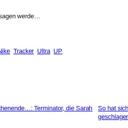
u sagen werde…
Nike
Tracker
Ultra
UP
chenende…: Terminator, die Sarah
So hat sic
geschlag