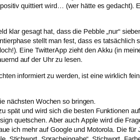
positiv quittiert wird… (wer hätte es gedacht).
ld klar gesagt hat, dass die Pebble „nur“ siebe
erphase stellt man fest, dass es tatsächlich sc
doch!). Eine TwitterApp zieht den Akku (in mei
uernd auf der Uhr zu lesen.
hten informiert zu werden, ist eine wirklich fe
die nächsten Wochen so bringen.
 zu spät und wird sich die besten Funktionen a
gn quetschen. Aber auch Apple wird die Frag
traue ich mehr auf Google und Motorola. Die für
le. Stichwort „Spracheingabe“. Stichwort „Far