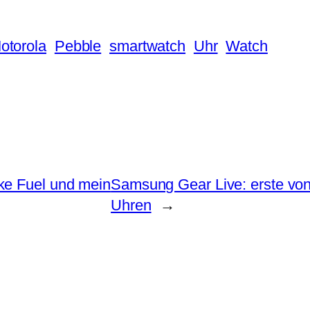
otorola
Pebble
smartwatch
Uhr
Watch
ke Fuel und mein
Samsung Gear Live: erste von
Uhren
→