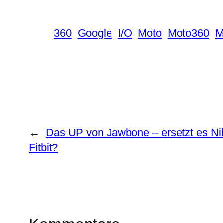
360
Google
I/O
Moto
Moto360
M
←
Das UP von Jawbone – ersetzt es Ni
Fitbit?