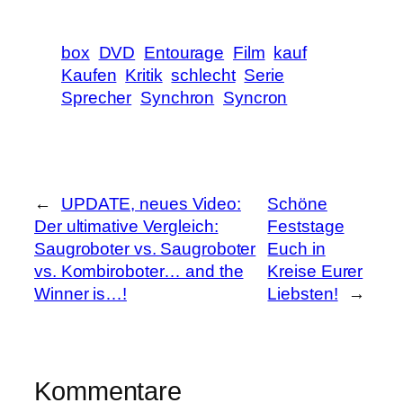
box
DVD
Entourage
Film
kauf
Kaufen
Kritik
schlecht
Serie
Sprecher
Synchron
Syncron
←
UPDATE, neues Video:
Schöne
Der ultimative Vergleich:
Feststage
Saugroboter vs. Saugroboter
Euch in
vs. Kombiroboter… and the
Kreise Eurer
Winner is…!
Liebsten!
→
Kommentare