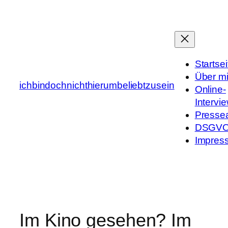
Zum
Inhalt
springen
Startsei
Über m
ichbindochnichthierumbeliebtzusein
Online-
Intervi
Presse
DSGV
Impres
Im Kino gesehen? Im