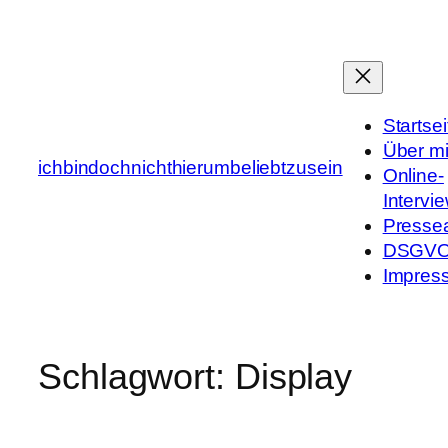
Zum
Inhalt
springen
Startsei
Über m
ichbindochnichthierumbeliebtzusein
Online-
Intervi
Presse
DSGV
Impres
Schlagwort:
Display