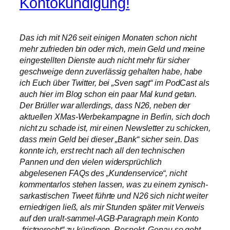
Kontokündigung!
Das ich mit N26 seit einigen Monaten schon nicht
mehr zufrieden bin oder mich, mein Geld und meine
eingestellten Dienste auch nicht mehr für sicher
geschweige denn zuverlässig gehalten habe, habe
ich Euch über Twitter, bei „Sven sagt“ im PodCast als
auch hier im Blog schon ein paar Mal kund getan.
Der Brüller war allerdings, dass N26, neben der
aktuellen XMas-Werbekampagne in Berlin, sich doch
nicht zu schade ist, mir einen Newsletter zu schicken,
dass mein Geld bei dieser „Bank“ sicher sein. Das
konnte ich, erst recht nach all den technischen
Pannen und den vielen widersprüchlich
abgelesenen FAQs des „Kundenservice“, nicht
kommentarlos stehen lassen, was zu einem zynisch-
sarkastischen Tweet führte und N26 sich nicht weiter
erniedrigen ließ, als mir Stunden später mit Verweis
auf den uralt-sammel-AGB-Paragraph mein Konto
„fristgerecht“ zu kündigen. Respekt. Genau so geht