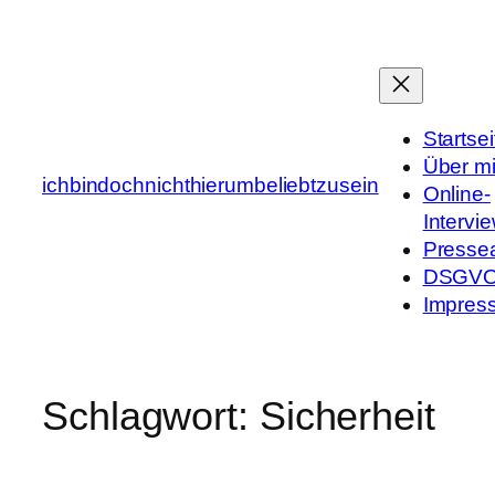
Zum
Inhalt
springen
Startsei
Über m
ichbindochnichthierumbeliebtzusein
Online-
Intervi
Presse
DSGV
Impres
Schlagwort:
Sicherheit