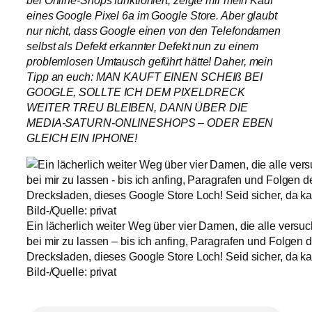
bei Online-Shops funktioniert, zeigte mir mein Kauf
eines Google Pixel 6a im Google Store. Aber glaubt
nur nicht, dass Google einen von den Telefondamen
selbst als Defekt erkannter Defekt nun zu einem
problemlosen Umtausch geführt hätte! Daher, mein
Tipp an euch: MAN KAUFT EINEN SCHEIß BEI
GOOGLE, SOLLTE ICH DEM PIXELDRECK
WEITER TREU BLEIBEN, DANN ÜBER DIE
MEDIA-SATURN-ONLINESHOPS – ODER EBEN
GLEICH EIN IPHONE!
Ein lächerlich weiter Weg über vier Damen, die alle versuc
bei mir zu lassen – bis ich anfing, Paragrafen und Folgen de
Drecksladen, dieses Google Store Loch! Seid sicher, da kau
Bild-/Quelle: privat